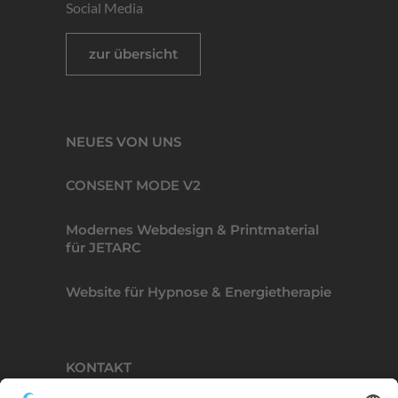
Social Media
zur übersicht
NEUES VON UNS
CONSENT MODE V2
Modernes Webdesign & Printmaterial
für JETARC
Website für Hypnose & Energietherapie
KONTAKT