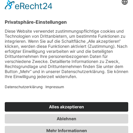
BINDERKREATIVE
Lisztweg 4, 88250 Weingarten
T. 0751 56111041
E. ich(at)binderkreative.de
Finde uns auf
© 2020 – binDERkreative – Ihre
Werbeagentur in Weingarten / Ravensburg