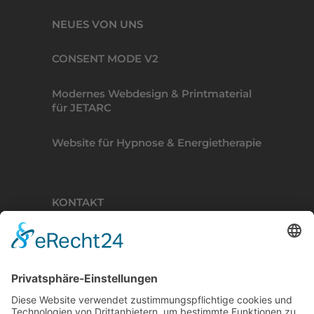
NEUES VON UNS
CONSENT MODE V2
Modernes Webdesign & Printmaterial
für JETARC
Website für Hypnose & Energietherapie
KONTAKT
BINDERKREATIVE
Lisztweg 4, 88250 Weingarten
T. 0751 56111041
E. ich(at)binderkreative.de