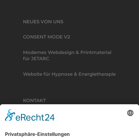
NEUES VON UNS
CONSENT MODE V2
Modernes Webdesign & Printmaterial
für JETARC
Website für Hypnose & Energietherapie
KONTAKT
BINDERKREATIVE
Lisztweg 4, 88250 Weingarten
T. 0751 56111041