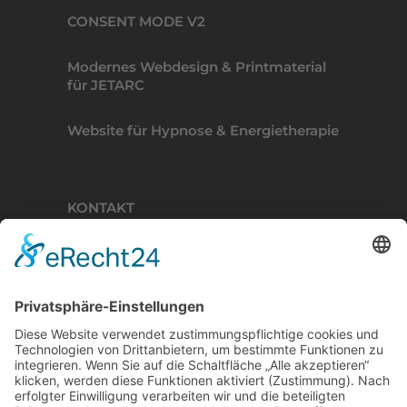
CONSENT MODE V2
Modernes Webdesign & Printmaterial
für JETARC
Website für Hypnose & Energietherapie
KONTAKT
BINDERKREATIVE
Lisztweg 4, 88250 Weingarten
T. 0751 56111041
E. ich(at)binderkreative.de
Finde uns auf