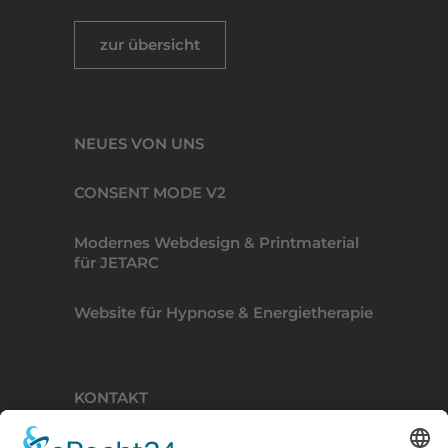
zur übersicht
NEUES VON UNS
CONSENT MODE V2
Modernes Webdesign & Printmaterial
für JETARC
Website für Hypnose & Energietherapie
KONTAKT
BINDERKREATIVE