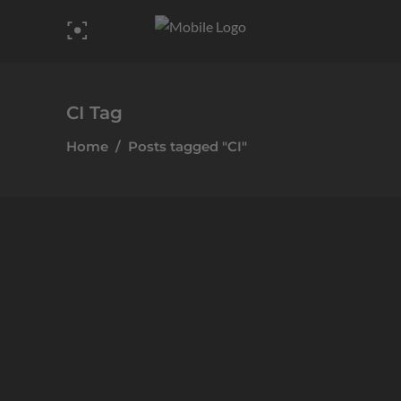
CI Tag
Home
/
Posts tagged "CI"
Allgemein
JESS Welding Produktordner mit
Register
Unser langjähriger Kunde JESS Welding (ehemals
JÄCKLE & ESS) erhielt dieses Jahr einen erneuerten