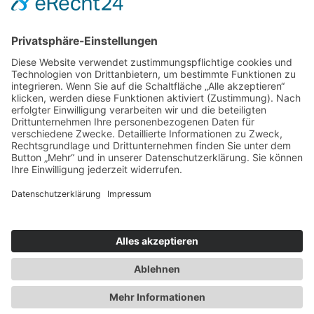
Lisztweg 4, 88250 Weingarten
T. 0751 56111041
E. ich(at)binderkreative.de
Finde uns auf
© 2020 – binDERkreative – Ihre
Werbeagentur in Weingarten / Ravensburg
///
Datenschutz
//
Impressum
/
Kontakt