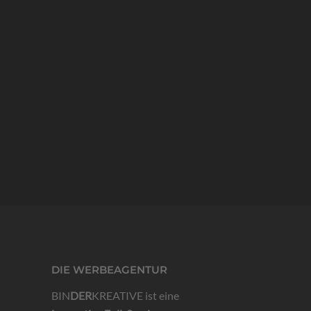
Produktkatalog. Das besondere daran war der Umbau
des bisherigen Kataloges mit Leimbindung zu einem
Ordner mit
By
binderalex
21. Dezember 2021
DIE WERBEAGENTUR
BIN
DER
KREATIVE ist eine