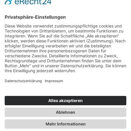
Lisztweg 4, 88250 Weingarten
T. 0751 56111041
E. ich(at)binderkreative.de
Finde uns auf
© 2020 – binDERkreative – Ihre
Werbeagentur in Weingarten / Ravensburg
///
Datenschutz
//
Impressum
/
Kontakt