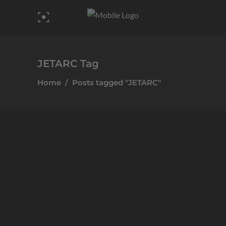
JETARC Tag
Home
/
Posts tagged "JETARC"
Allgemein
Modernes Webdesign & Printmaterial
für JETARC
Die beste Wahl in Ihren Klassen - JETARC
Plasmamaschinen. Für die Marke JETARC von JESS