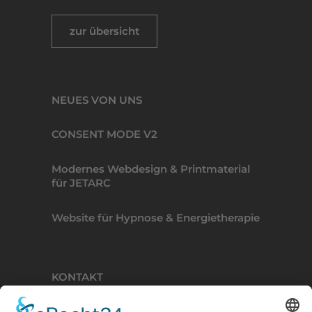
zur übersicht
NEUES VON UNS
CONSENT MODE V2
Modernes Webdesign & Printmaterial
für JETARC
Website für Hypnose & Energietherapie
KONTAKT
BINDERKREATIVE