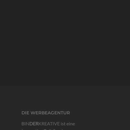
Welding realisierten wir eine modernes Webdesign auf
Wordpress Basis. Hinzu kamen auch Flyer für
Arbeitsschutz
By
binderalex
3. Januar 2023
DIE WERBEAGENTUR
BIN
DER
KREATIVE ist eine