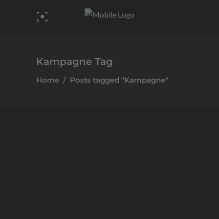
Kampagne Tag
Home
/
Posts tagged "Kampagne"
Allgemein
Wahlkampagne der Freien Wähler
Weingarten