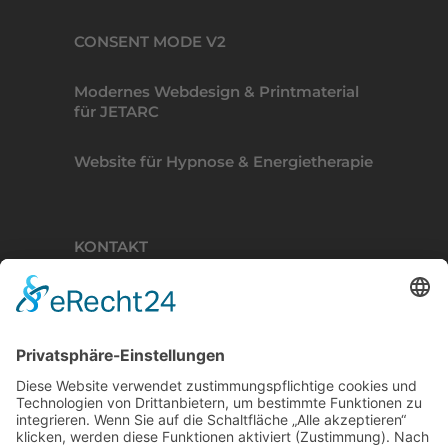
CONSENT MODE V2
Modernes Webdesign & Printmaterial
für JETARC
Website für Hypnose & Energietherapie
KONTAKT
BINDERKREATIVE
Lisztweg 4, 88250 Weingarten
T. 0751 56111041
E. ich(at)binderkreative.de
Finde uns auf