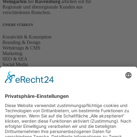
Weingarten
bei
Ravensburg
arbeiten wir für
Regionale und überregionale Kunden aus
verschiedenen Branchen.
UNSERE STÄRKEN
Kreativität & Konzeption
Branding & Design
Webdesign & CMS
Marketing
SEO & SEA
Social Media
Zur Übersicht
NEUES VON UNS
CONSENT MODE V2
Modernes Webdesign & Printmaterial für JETARC
Website für Hypnose & Energietherapie
KONTAKT
BINDERKREATIVE